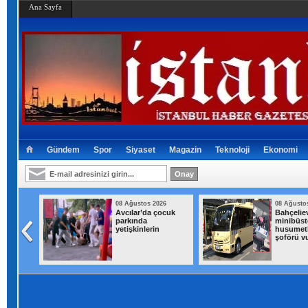
Ana Sayfa
Gündem
Spor
Siyaset
Magazin
Teknoloji
Ekonomi
026
08 Ağustos 2026
08 Ağusto
'Huzur
Avcılar’da çocuk
Bahçeliev
netimi
parkında
minibüst
yetişkinlerin
husumetl
şoförü v