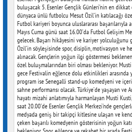
buluşacak 5. Esenler Gençlik Günleri’nin en dikkat 
dünyaca ünlü futbolcu Mesut Özil’in katılacağı öze
Futbol kariyeri boyunca uluslararası başarılarıyla a
Mayıs Cuma günü saat 16.00’da Futbol Gelişim Mer
gelecek. Başarı hikâyesini ve kariyer yolculuğunu 
Özil’in söyleşisinde spor, disiplin, motivasyon ve 
alınacak. Gençlerin yoğun ilgi göstermesi beklenen
özel buluşmalarından biri olması bekleniyor. Must
gece Festivalin eğlence dolu etkinlikleri arasında y
program ise Senegalli stand-up komedyeni ve içerik
sahne performansı olacak. Türkiye’de yaşayan ve 
hayatı mizahi anlatımıyla harmanlayan Musti Kust
saat 20.00’de Esenler Gençlik Merkezi’nde gençlerl
medyada geniş bir takipçi kitlesine ulaşan ve kend
çeken başarılı komedyenin gösterisinin yoğun kat
bekleniyor. Spor, eğlence ve rekabet bir arada Fes