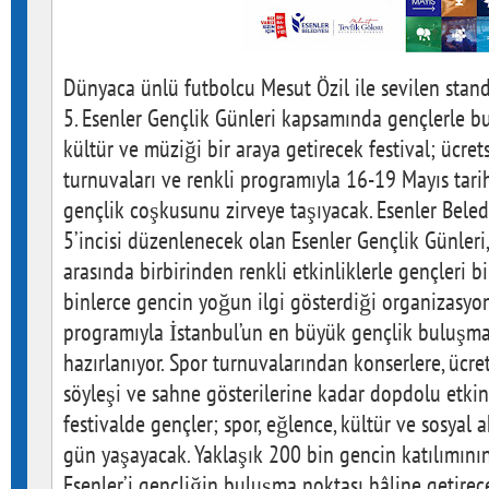
Dünyaca ünlü futbolcu Mesut Özil ile sevilen stan
5. Esenler Gençlik Günleri kapsamında gençlerle bu
kültür ve müziği bir araya getirecek festival; ücrets
turnuvaları ve renkli programıyla 16-19 Mayıs tarih
gençlik coşkusunu zirveye taşıyacak. Esenler Beledi
5’incisi düzenlenecek olan Esenler Gençlik Günleri
arasında birbirinden renkli etkinliklerle gençleri bi
binlerce gencin yoğun ilgi gösterdiği organizasyon
programıyla İstanbul’un en büyük gençlik buluşma
hazırlanıyor. Spor turnuvalarından konserlere, ücret
söyleşi ve sahne gösterilerine kadar dopdolu etkinl
festivalde gençler; spor, eğlence, kültür ve sosyal 
gün yaşayacak. Yaklaşık 200 bin gencin katılımının
Esenler’i gençliğin buluşma noktası hâline getirec