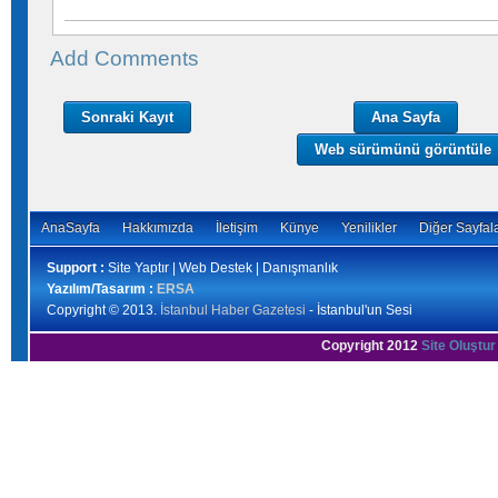
Add Comments
Sonraki Kayıt
Ana Sayfa
Web sürümünü görüntüle
AnaSayfa
Hakkımızda
İletişim
Künye
Yenilikler
Diğer Sayfal
Support :
Site Yaptır | Web Destek | Danışmanlık
Yazılım/Tasarım :
ERSA
Copyright © 2013.
İstanbul Haber Gazetesi
- İstanbul'un Sesi
Copyright 2012
Site Oluştur