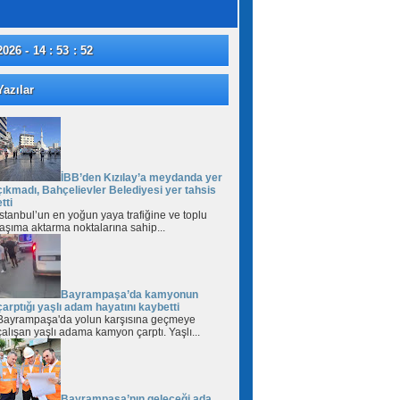
2026 - 14 : 53 : 53
azılar
İBB’den Kızılay’a meydanda yer
çıkmadı, Bahçelievler Belediyesi yer tahsis
etti
İstanbul’un en yoğun yaya trafiğine ve toplu
taşıma aktarma noktalarına sahip...
Bayrampaşa’da kamyonun
çarptığı yaşlı adam hayatını kaybetti
Bayrampaşa'da yolun karşısına geçmeye
çalışan yaşlı adama kamyon çarptı. Yaşlı...
Bayrampaşa’nın geleceği ada