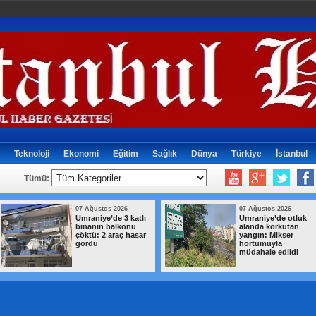
Teknoloji
Ekonomi
Eğitim
Sağlık
Dünya
Türkiye
İstanbul
Tümü:
07 Ağustos 2026
07 Ağustos 2026
Ümraniye’de 3 katlı
Ümraniye’de otluk
binanın balkonu
alanda korkutan
çöktü: 2 araç hasar
yangın: Mikser
gördü
hortumuyla
müdahale edildi