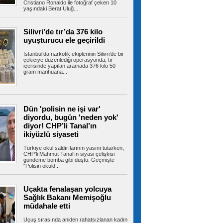
Cristiano Ronaldo ile fotoğraf çeken 10
yaşındaki Berat Uluğ...
Kartal’da park halindeki minibüs
alev alev yandı
KARTAL’da park halindeki minibüste henüz
Silivri’de tır’da 376 kilo
bilinmeyen bir nedenle yangın çıktı....
uyuşturucu ele geçirildi
İstanbul’da narkotik ekiplerinin Silivri’de bir
çekiciye düzenlediği operasyonda, tır
içerisinde yapılan aramada 376 kilo 50
gram marihuana...
Meteorolojiden kritik uyarı!
İstanbul dahil 31 ile gök gürültülü sağanak
geliyor
Meteoroloji Genel Müdürlüğünden alınan son
değerlendirmelere göre, yurt...
Dün 'polisin ne işi var'
diyordu, bugün 'neden yok'
diyor! CHP’li Tanal’ın
ikiyüzlü siyaseti
Bahçelievler’de 100 çocuğa
bisiklet dağıtım töreni
Türkiye okul saldırılarının yasını tutarken,
Bahçelievler Belediyesince çocukları sağlıklı
CHP’li Mahmut Tanal’ın siyasi çelişkisi
gündeme bomba gibi düştü. Geçmişte
yaşama teşvik etmek amacıyla...
"Polisin okuld...
Uçakta fenalaşan yolcuya
Sağlık Bakanı Memişoğlu
Bağcılar’da iş yerine uyuşturucu
operasyonu: 1 kilo 740 gram esrar ele
müdahale etti
geçirildi
İstanbul Bağcılar’da uyuşturucu madde ticareti
Uçuş sırasında aniden rahatsızlanan kadın