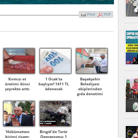
Print
PDF
Kırmızı et
1 Ocak'ta
Başakşehir
üretimi ikinci
başlıyor! 1411 TL
Belediyesi
çeyrekte arttı
ödenecek
ekiplerinden
gıda denetimi
'Hükümetten
Bingöl'de Terör
birinci ricam;
Operasyonu: 1