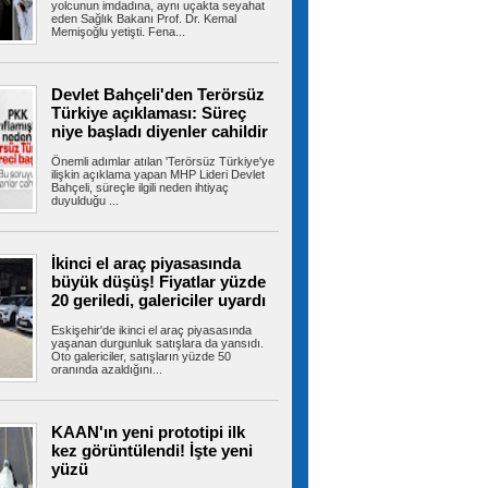
yapıldığı belirlenen bir iş...
yolcunun imdadına, aynı uçakta seyahat
eden Sağlık Bakanı Prof. Dr. Kemal
Memişoğlu yetişti. Fena...
Çatalca'da eğitim uçağı sert iniş
Devlet Bahçeli'den Terörsüz
yaptı: Öğrenci pilot yaralı
Türkiye açıklaması: Süreç
Çatalca Hazarfen Havalimanı'nda eğitim uçuşu
niye başladı diyenler cahildir
sırasında sert iniş yapan uçakta...
Önemli adımlar atılan 'Terörsüz Türkiye'ye
ilişkin açıklama yapan MHP Lideri Devlet
Bahçeli, süreçle ilgili neden ihtiyaç
duyulduğu ...
3 Bakanlık düğmeye bastı!
Okullarda yeni dönem: 81 ilde 30 bin yeni
güvenlik görevlisi istihdam edilecek
Yeni eğitim yılında okul güvenliğinin
İkinci el araç piyasasında
sağlanması için İçişleri Bakanlığı, Milli...
büyük düşüş! Fiyatlar yüzde
20 geriledi, galericiler uyardı
Eskişehir'de ikinci el araç piyasasında
yaşanan durgunluk satışlara da yansıdı.
Oto galericiler, satışların yüzde 50
Üsküdar'da şaibeli başkan vekili
oranında azaldığını...
seçimi: Mahkeme iptal kararı verebilir
Sinem Dedetaş'ın yerine geçecek başkan
vekilinin seçimi sırasında AK Partili...
KAAN'ın yeni prototipi ilk
kez görüntülendi! İşte yeni
yüzü
MGK toplantısı sonrası 8