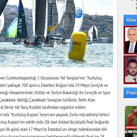
Köşe 
 Cumhurbaşkanlığı 7. Uluslararası Yat Yarışları’nın "Kurtuluş
keden yaklaşık 700 sporcu, İstanbul Boğazı’nda 19 Mayıs Gençlik ve
lığı himayelerinde; Kültür ve Turizm Bakanlığı ile Gençlik ve Spor
Popü
, Çanakkale Valiliği, Çanakkale Savaşları Gelibolu Tarihi Alan
çık Deniz Yat Yarış Kulübü tarafından organize edilen
arı’nda "Kurtuluş Kupası" heyecanı yaşandı. Zorlu mücadeleyi birinci
uş Kupası’nın sahibi oldu. İlk start Adalar’da, büyük final boğazda
şın ilk günü olan 17 Mayıs’ta İstanbul’un simge noktalarından biri
uluş Kupası’nın kazananının belirleneceği görkemli final ise 19