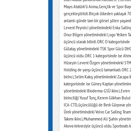
Mayıs Atatürk’ü Anma, Gençlik ve Spor Bay
gerçekleştirildi. Birçok ülkeden yaklaşık 
anlamlı günde tam bir görsel şölen yaşandı
Levent Peynirci yönetimindeki Enka Sailing
Onur Bilgen yönetimindeki Logo Yelken Takı
üçüncü olarak bitirdi. ORC O kategorisinde
Gülataş yönetimindeki TSK Spor Gücü DHO A
üçüncü oldu. ORC 1 kategorisinde ise Ahm
Hüseyin Levent Özgen yönetimindeki STM Y
Holding de yarışı üçüncü tamamladı. ORC 
birinci, Selim Kakış yönetimindeki Zacapa 
kategorisinde ise Güney Kaptan yönetimind
yönetimindeki Bioderma-GSÜ ikinci, Evren
birinciliği Yusuf Tunç, Kerem Gökhan Bulut
ICA-CTD, üçüncülüğü de Berk Gürpınar yöne
Ürek yönetimindeki Volvo Car Sailing Team
Takımı ikinci, Muhammed Ali Şahin yönetim
Akova teknesiyle üçüncü oldu. Sporboats 