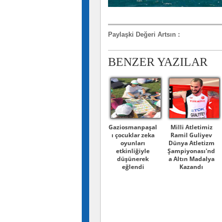
Paylaşki Değeri Artsın
:
BENZER YAZILAR
Gaziosmanpaşal
Milli Atletimiz
ı çocuklar zeka
Ramil Guliyev
oyunları
Dünya Atletizm
etkinliğiyle
Şampiyonası'nd
düşünerek
a Altın Madalya
eğlendi
Kazandı