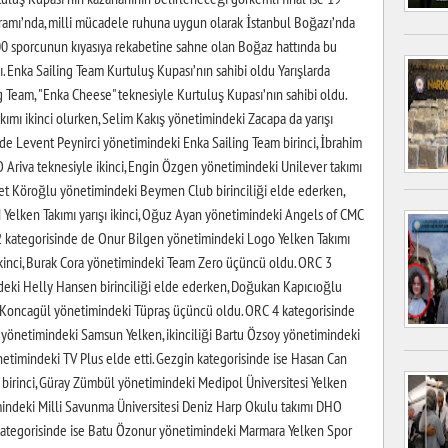
ramı’nda, milli mücadele ruhuna uygun olarak İstanbul Boğazı’nda
700 sporcunun kıyasıya rekabetine sahne olan Boğaz hattında bu
. Enka Sailing Team Kurtuluş Kupası’nın sahibi oldu Yarışlarda
 Team, "Enka Cheese" teknesiyle Kurtuluş Kupası’nın sahibi oldu.
mı ikinci olurken, Selim Kakış yönetimindeki Zacapa da yarışı
 de Levent Peynirci yönetimindeki Enka Sailing Team birinci, İbrahim
riva teknesiyle ikinci, Engin Özgen yönetimindeki Unilever takımı
et Köroğlu yönetimindeki Beymen Club birinciliği elde ederken,
elken Takımı yarışı ikinci, Oğuz Ayan yönetimindeki Angels of CMC
2 kategorisinde de Onur Bilgen yönetimindeki Logo Yelken Takımı
ikinci, Burak Cora yönetimindeki Team Zero üçüncü oldu. ORC 3
eki Helly Hansen birinciliği elde ederken, Doğukan Kapıcıoğlu
 Koncagül yönetimindeki Tüpraş üçüncü oldu. ORC 4 kategorisinde
 yönetimindeki Samsun Yelken, ikinciliği Bartu Özsoy yönetimindeki
timindeki TV Plus elde etti. Gezgin kategorisinde ise Hasan Can
 birinci, Güray Zümbül yönetimindeki Medipol Üniversitesi Yelken
indeki Milli Savunma Üniversitesi Deniz Harp Okulu takımı DHO
kategorisinde ise Batu Özonur yönetimindeki Marmara Yelken Spor