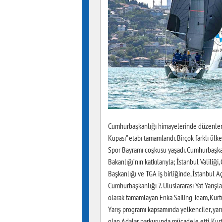
Cumhurbaşkanlığı himayelerinde düzenlenen
Kupası" etabı tamamlandı. Birçok farklı ül
Spor Bayramı coşkusu yaşadı. Cumhurbaşkan
Bakanlığı’nın katkılarıyla; İstanbul Valiliği
Başkanlığı ve TGA iş birliğinde, İstanbul A
Cumhurbaşkanlığı 7. Uluslararası Yat Yarışl
olarak tamamlayan Enka Sailing Team, Kurtul
Yarış programı kapsamında yelkenciler, yarı
olan Adalar parkurunda mücadele etti. Kurt