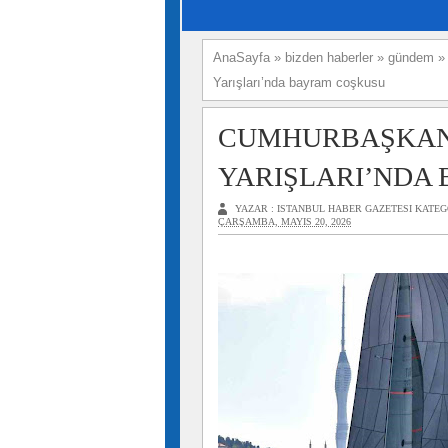
AnaSayfa
»
bizden haberler
»
gündem
Yarışları’nda bayram coşkusu
CUMHURBAŞKANL
YARIŞLARI’NDA
YAZAR :
ISTANBUL HABER GAZETESI
KATEG
ÇARŞAMBA, MAYIS 20, 2026