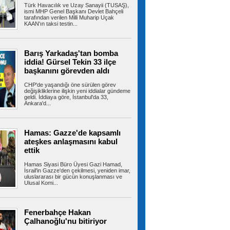
Türk Havacılık ve Uzay Sanayii (TUSAŞ),
maddelik açıklama
ismi MHP Genel Başkanı Devlet Bahçeli
MGK toplantısı sonrası yapılan 8 maddelik yazılı
tarafından verilen Milli Muharip Uçak
açıklamada Terörsüz Türkiye...
KAAN'ın taksi testin...
Barış Yarkadaş'tan bomba
Beşiktaş 10 kişi kalmasına
iddia! Gürsel Tekin 33 ilçe
rağmen deplasmanda kazanmasını bildi 1-0
başkanını görevden aldı
Beşiktaş, UEFA Avrupa Ligi 3. eleme turu ilk
maçında Çekya ekibi Hradec...
CHP'de yaşandığı öne sürülen görev
değişikliklerine ilişkin yeni iddialar gündeme
geldi. İddiaya göre, İstanbul'da 33,
Ankara'd...
Salah yaklaşık 30 bin taraftarın
önünde imzayı attı! İşte taraftarlara mesajı
Hamas: Gazze'de kapsamlı
Trabzonspor yeni transferi Muhammed Salah,
Şenol Güneş Spor Kompleksi'ndeki...
ateşkes anlaşmasını kabul
ettik
Hamas Siyasi Büro Üyesi Gazi Hamad,
İsrail'in Gazze'den çekilmesi, yeniden imar,
uluslararası bir gücün konuşlanması ve
Avcılar Belediye Başkanı Utku
Ulusal Komi...
Caner Çaykara hakkında tahliye kararı verildi
Mayıs 2025’te Aziz İhsan Aktaş davası
kapsamında tutuklanan Avcılar Belediye...
Fenerbahçe Hakan
Çalhanoğlu'nu bitiriyor