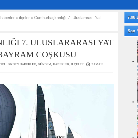
7.08.
»
haberler
»
ilçeler
»
Cumhurbaşkanlığı 7. Uluslararası Yat
Son Y
IĞI 7. ULUSLARARASI YAT
 BAYRAM COŞKUSU
ORI :
BIZDEN HABERLER
,
GÜNDEM
,
HABERLER
,
ILÇELER
ZAMAN :