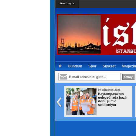
Ana Sayfa
Gündem
Spor
Siyaset
Magazin
07 Ağustos 2026
07 Ağustos 2026
Bayrampaşa’da
Bayrampaşa’nın
kamyonun çarptığı
geleceği ada bazlı
yaşlı adam hayatını
dönüşümle
kaybetti
şekilleniyor