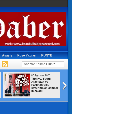
Asayiş
Köşe Yazıları
KÜNYE
07 Ağustos 2026
07 Ağustos 2026
Türkiye, Suudi
Kartal’da park
Arabistan ve
halindeki minibü
Pakistan üçlü
alev alev yandı
savunma anlaşması
imzaladı