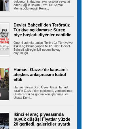
yolcunun imdadına, aynı uçakta seyahat
eden Sağlık Bakanı Prof. Dr. Kemal
Memişoğlu yetişti. Fena...
Ümraniye Belediyesi'nden
gençlere yönelik projeler
ÜMRANİYE Belediyesi, gençlerin üniversite
Devlet Bahçeli'den Terörsüz
hayallerini gerçeğe dönüştürmek ve...
Türkiye açıklaması: Süreç
niye başladı diyenler cahildir
Önemli adımlar atılan 'Terörsüz Türkiye'ye
ilişkin açıklama yapan MHP Lideri Devlet
ABD, İran Devrim Muhafızları
Bahçeli, süreçle ilgili neden ihtiyaç
bağlantılı Irak'a ait hava yolu şirketini yaptırım
duyulduğu ...
listesinden çıkardı
ABD-İran müzakereleri Hürmüz Boğazı'na
ilişkin görüşmelerle devam ederken...
Hamas: Gazze'de kapsamlı
ateşkes anlaşmasını kabul
ettik
TBMM'deki teklifte kritik detay!
Hamas Siyasi Büro Üyesi Gazi Hamad,
Örgüt yöneticilerine kapı kapandı
İsrail'in Gazze'den çekilmesi, yeniden imar,
uluslararası bir gücün konuşlanması ve
TBMM Başkanlığı'na sunulan "Millî Dayanışma
Ulusal Komi...
ve Toplumsal Bütünleşmenin...
İkinci el araç piyasasında
büyük düşüş! Fiyatlar yüzde
Fenerbahçe ArsaVev geri döndü!
20 geriledi, galericiler uyardı
Tur için avantajı kaptı
Fenerbahçe ArsaVev, UEFA Kadınlar