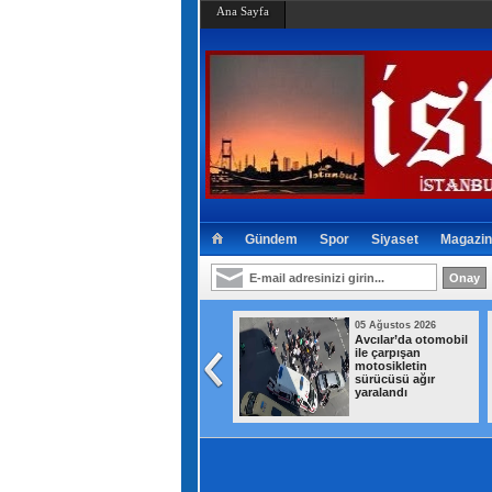
Ana Sayfa
Gündem
Spor
Siyaset
Magazin
05 Ağustos 2026
05 Ağustos 2026
Fenerbahçe, Sturm
Avcılar’da otomobil
Graz'ı iki golle yıktı!
ile çarpışan
motosikletin
sürücüsü ağır
yaralandı