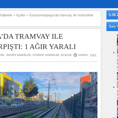
6.08.
»
haberler
»
ilçeler
»
Gaziosmanpaşa’da tramvay ile motosiklet
Son Y
’DA TRAMVAY ILE
IŞTI: 1 AĞIR YARALI
ORI :
BIZDEN HABERLER
,
GÜNDEM
,
HABERLER
,
ILÇELER
ZAMAN :
SALI,