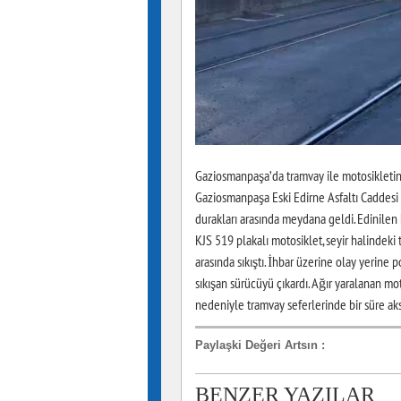
Gaziosmanpaşa’da tramvay ile motosikletin 
Gaziosmanpaşa Eski Edirne Asfaltı Caddes
durakları arasında meydana geldi. Edinilen
KJS 519 plakalı motosiklet, seyir halindeki 
arasında sıkıştı. İhbar üzerine olay yerine po
sıkışan sürücüyü çıkardı. Ağır yaralanan mo
nedeniyle tramvay seferlerinde bir süre aksa
Paylaşki Değeri Artsın
:
BENZER YAZILAR