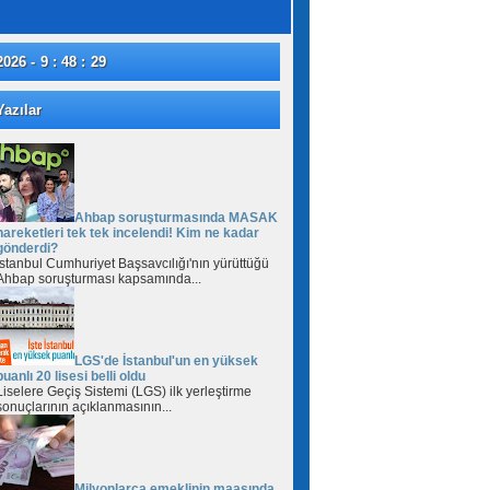
2026 - 9 : 48 : 29
azılar
Ahbap soruşturmasında MASAK
hareketleri tek tek incelendi! Kim ne kadar
gönderdi?
İstanbul Cumhuriyet Başsavcılığı'nın yürüttüğü
Ahbap soruşturması kapsamında...
LGS'de İstanbul'un en yüksek
puanlı 20 lisesi belli oldu
Liselere Geçiş Sistemi (LGS) ilk yerleştirme
sonuçlarının açıklanmasının...
Milyonlarca emeklinin maaşında