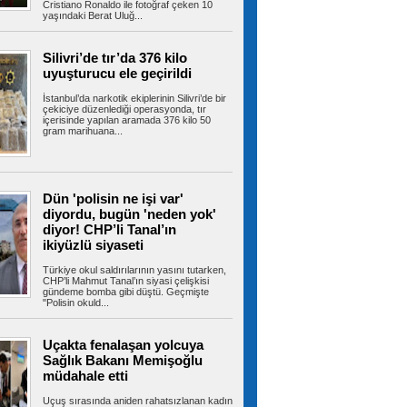
Cristiano Ronaldo ile fotoğraf çeken 10
yaşındaki Berat Uluğ...
Şehit ve gazilere yeni haklar
içeren kanun teklifi komisyondan geçti
Cumhur İttifakı tarafından hazırlanan ve
Silivri’de tır’da 376 kilo
TBMM'ye sunulan şehit ve gazilere yeni...
uyuşturucu ele geçirildi
İstanbul’da narkotik ekiplerinin Silivri’de bir
çekiciye düzenlediği operasyonda, tır
içerisinde yapılan aramada 376 kilo 50
gram marihuana...
Fenerbahçe, Sturm Graz'ı iki
golle yıktı!
Temsilcimiz Fenerbahçe, UEFA Şampiyonlar
Ligi 3. eleme turu ilk maçında...
Dün 'polisin ne işi var'
diyordu, bugün 'neden yok'
diyor! CHP’li Tanal’ın
Avcılar’da otomobil ile çarpışan
ikiyüzlü siyaseti
motosikletin sürücüsü ağır yaralandı
AVCILAR'da otomobil ile çarpışan motosikletin
Türkiye okul saldırılarının yasını tutarken,
sürücüsü ağır yaralandı....
CHP’li Mahmut Tanal’ın siyasi çelişkisi
gündeme bomba gibi düştü. Geçmişte
"Polisin okuld...
Uçakta fenalaşan yolcuya
İstanbul-İzmir Otoyolu tünelinde
Sağlık Bakanı Memişoğlu
kaza: 2 yaralı
İstanbul- İzmir Otoyolu Orhangazi Tüneli'nde
müdahale etti
TIR'ın kamyona arkadan çarptığı...
Uçuş sırasında aniden rahatsızlanan kadın