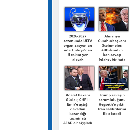
2026-2027
Almanya
sezonunda UEFA
Cumhurbaşkanı
organizasyonları
Steinmeier:
nda Türkiye’den
ABD-İsrail'in
5 takım yer
İran savaşı
alacak
felaket bir hata
Adalet Bakanı
Trump savaşın
Gürlek, CHP'li
sorumluluğunu
Emir'e açtığı
Hegseth'e yıktı:
davadan
İran saldırılarını
kazandığı
ilk o istedi
tazminatı
AFAD'a bağışladı