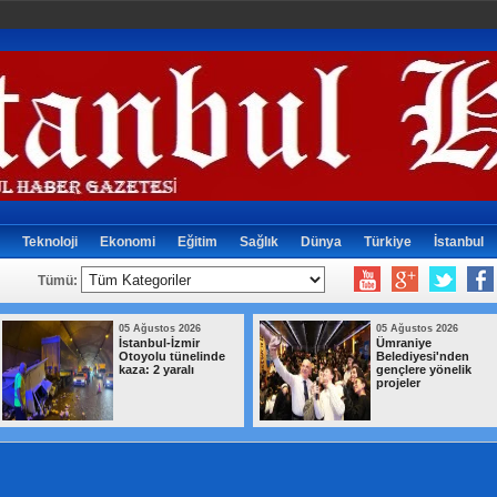
Teknoloji
Ekonomi
Eğitim
Sağlık
Dünya
Türkiye
İstanbul
Tümü:
05 Ağustos 2026
05 Ağustos 2026
İstanbul-İzmir
Ümraniye
Otoyolu tünelinde
Belediyesi'nden
kaza: 2 yaralı
gençlere yönelik
projeler