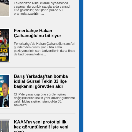
Eskişehir'de ikinci el araç piyasasında
Şampiyonlar Ligi 2. Ön Eleme Turu yarı...
yaşanan durgunluk satışlara da yansıdı.
Oto galericiler, satışların yüzde 50
oranında azaldığını...
Esenler yaz okulları coşkulu bir
şenlikle sona erdi
Fenerbahçe Hakan
Esenler Belediyesi koordinasyonunda
Çalhanoğlu'nu bitiriyor
düzenlenen Esenler Yaz Okulları, 6 hafta...
Fenerbahçe'de Hakan Çalhanoğlu transferi
gündemden düşmüyor. Orta saha
pozisyonu için sarı-lacivertlilerin daha önce
de kadrosuna katma...
İran'dan Hürmüz açıklaması:
'Umman ile ulaşım güzergahına ilişkin
mutabakata varıldı'
İran Dışişleri Bakanlığı Sözcüsü İsmail Bekayi,
Barış Yarkadaş'tan bomba
İran ile Umman'ın Hürmüz...
iddia! Gürsel Tekin 33 ilçe
başkanını görevden aldı
CHP'de yaşandığı öne sürülen görev
değişikliklerine ilişkin yeni iddialar gündeme
Terörsüz Türkiye için hazırlanan
geldi. İddiaya göre, İstanbul'da 33,
Çerçeve Yasa Teklifi'nin maddeleri belli oldu,
Ankara'd...
işte tam metni
12 maddeden oluşan tam metni ortaya çıktı.
Metnin detaylarına göre terör...
KAAN'ın yeni prototipi ilk
kez görüntülendi! İşte yeni
yüzü