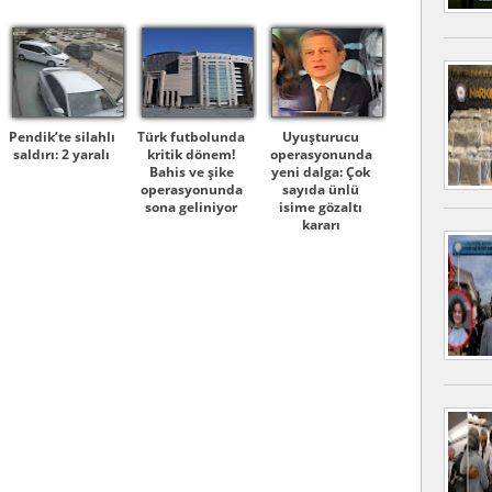
Pendik’te silahlı
Türk futbolunda
Uyuşturucu
saldırı: 2 yaralı
kritik dönem!
operasyonunda
Bahis ve şike
yeni dalga: Çok
operasyonunda
sayıda ünlü
sona geliniyor
isime gözaltı
kararı