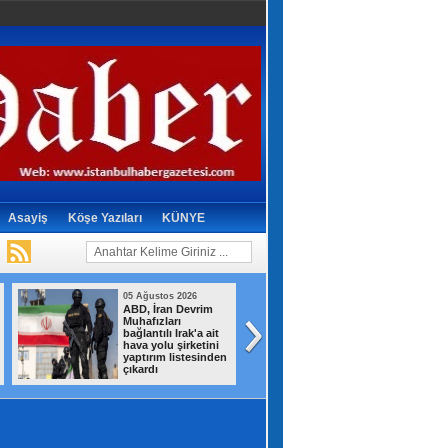
Asayiş
Köşe Yazıları
KÜNYE
05 Ağustos 2026
05 Ağustos 2026
ABD, İran Devrim
TBMM'deki teklift
Muhafızları
kritik detay! Örgü
bağlantılı Irak'a ait
yöneticilerine kap
hava yolu şirketini
kapandı
yaptırım listesinden
çıkardı