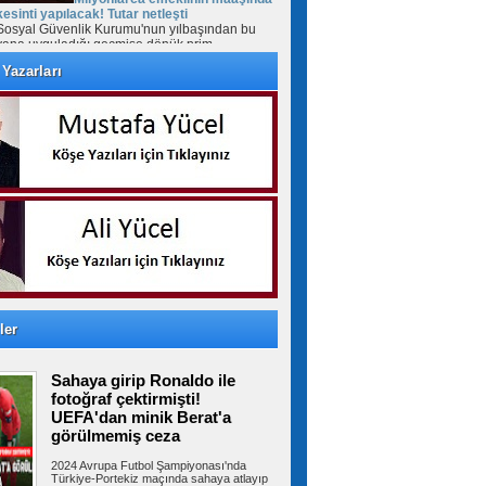
kesinti yapılacak! Tutar netleşti
Sosyal Güvenlik Kurumu'nun yılbaşından bu
yana uyguladığı geçmişe dönük prim...
Yazarları
İzmir Otogarı için tahliye kararı!
Yargıtay son noktayı koydu
İzmir Büyükşehir Belediyesi ile İZOTAŞ
arasında İzmir Otogarı'nın işletmesine...
Beylikdüzü’nde uyuşturucu
operasyonu: 62 kilo eroin ve metamfetamin
ele geçirildi
İstanbul’un Beylikdüzü ilçesinde iki ev ve bir
araca polis ekiplerince...
ler
Sahaya girip Ronaldo ile
İstanbul'da tahliye edilen bina
fotoğraf çektirmişti!
çöktü
UEFA'dan minik Berat'a
Bahçelievler'de 4 katlı boş bir bina çöktü.
görülmemiş ceza
Yaralının olmadığı öğrenilirken,...
2024 Avrupa Futbol Şampiyonası'nda
Türkiye-Portekiz maçında sahaya atlayıp