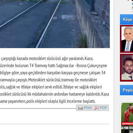
Köşe 
çarpıştığı kazada motosiklet sürücüsü ağır yaralandı. Kaza,
i üzerinde bulunan T4 Tramvay hattı Sağmacılar - Bosna Çukurçeşme
 bilgiye göre, yaya geçidinden karşıdan karşıya geçmeye çalışan 34
tramvayla çarpıştı. Motosiklet sürücüsü, tramvay ile motosiklet
lis, sağlık ve itfaiye ekipleri sevk edildi. İtfaiye ve sağlık ekipleri
Popü
tosiklet sürücüsü ilk müdahalenin ardından hastaneye kaldırıldı. Kaza
ma yaşanırken, polis ekipleri olayla ilgili inceleme başlattı.
Print
PDF