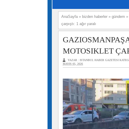
AnaSayfa
»
bizden haberler
»
gündem
çarpıştı: 1 ağır yaralı
GAZIOSMANPAŞA
MOTOSIKLET ÇARP
YAZAR :
ISTANBUL HABER GAZETESI
KATEG
MAYIS 05, 2026