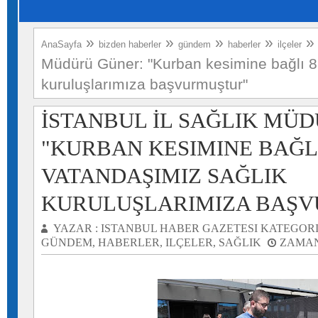
»
»
»
»
AnaSayfa
bizden haberler
gündem
haberler
ilçeler
Müdürü Güner: "Kurban kesimine bağlı 8
kuruluşlarımıza başvurmuştur"
İSTANBUL İL SAĞLIK MÜ
"KURBAN KESIMINE BAĞLI
VATANDAŞIMIZ SAĞLIK
KURULUŞLARIMIZA BAŞ
YAZAR :
ISTANBUL HABER GAZETESI
KATEGORI
GÜNDEM
,
HABERLER
,
ILÇELER
,
SAĞLIK
ZAMAN