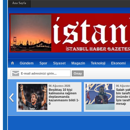
Ana Sayfa
Gündem
Spor
Siyaset
Magazin
Teknoloji
Ekonomi
026
06 Ağustos 2026
06 Ağusto
ısı
Beşiktaş 10 kişi
Salah yak
addelik
kalmasına rağmen
bin taraf
deplasmanda
önünde i
kazanmasını bildi 1-
İşte taraf
0
mesajı