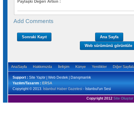
Paylaşki Değeri Artsın
:
Add Comments
Sonraki Kayıt
Ana Sayfa
Web sürümünü görüntüle
AnaSayfa
Hakkımızda
İletişim
Künye
Yenilikler
Diğer Sayfal
Support :
Site Yaptır | Web Destek | Danışmanlık
Yazılım/Tasarım :
ERSA
Copyright © 2013.
İstanbul Haber Gazetesi
- İstanbul'un Sesi
Copyright 2012
Site Oluştur