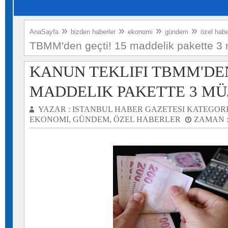
»
»
»
»
AnaSayfa
bizden haberler
ekonomi
gündem
özel habe
TBMM'den geçti! 15 maddelik pakette 3 
KANUN TEKLIFI TBMM'DEN
MADDELIK PAKETTE 3 MÜ
YAZAR :
ISTANBUL HABER GAZETESI
KATEGORI
EKONOMI
,
GÜNDEM
,
ÖZEL HABERLER
ZAMAN 