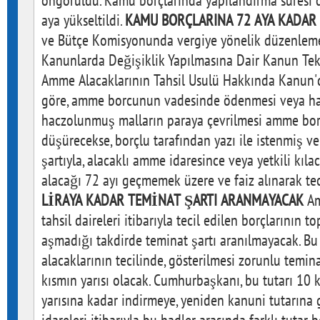
öngörüldü. Kamu borçlarında yapılandırma süresi de
aya yükseltildi.
KAMU BORÇLARINA 72 AYA KADAR
ve Bütçe Komisyonunda vergiye yönelik düzenlemel
Kanunlarda Değişiklik Yapılmasına Dair Kanun Teklif
Amme Alacaklarının Tahsil Usulü Hakkında Kanun'da
göre, amme borcunun vadesinde ödenmesi veya hac
haczolunmuş malların paraya çevrilmesi amme bo
düşürecekse, borçlu tarafından yazı ile istenmiş v
şartıyla, alacaklı amme idaresince veya yetkili k
alacağı 72 ayı geçmemek üzere ve faiz alınarak tec
LİRAYA KADAR TEMİNAT ŞARTI ARANMAYACAK
Amme borçlusunun alacaklı tahsil daireleri itibarıyla tecil edilen borçlarının toplamının 1 milyon lirasını aşmadığı takdirde teminat şartı aranılmayacak. Bu tutarın üzerindeki amme alacaklarının tecilinde, gösterilmesi zorunlu teminat tutarı 1 milyon lirayı aşan kısmın yarısı olacak. Cumhurbaşkanı, bu tutarı 10 katına kadar artırmaya, yarısına kadar indirmeye, yeniden kanuni tutarına getirmeye ve alacaklı amme idareleri itibarıyla bu hadler arasında farklı tutar belirlemeye yetkili olacak. VERASET VE İNTİKAL VERGİSİNDE YENİ ORAN Veraset ve İntikal Vergisi Kanunu'na eklenen hükümle, ülkeye yabancı kaynak girişini teşvik ederek Gelir Vergisi Kanunu kapsamında Türkiye dışında elde edilen kazanç ve iratları gelir vergisinden müstesna tutulanlardan, bahse konu istisnadan yararlanılan süre içerisinde veraset ve intikal vergisine tabi veraset yoluyla mal intikallerinde alınacak vergi oranı yüzde 1 olacak. TEKNOGİRİŞİM ÇALIŞANLARININ PAY SENETLERİNE VERGİ İSTİSNASI Gelir Vergisi Kanunu'nda yapılan değişiklikle Sanayi ve Teknoloji Bakanlığınca belir