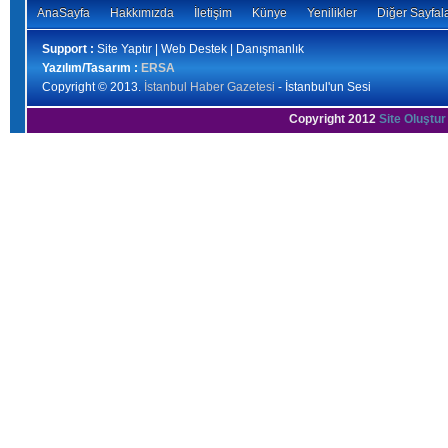
AnaSayfa
Hakkımızda
İletişim
Künye
Yenilikler
Diğer Sayfal
Support :
Site Yaptır | Web Destek | Danışmanlık
Yazılım/Tasarım :
ERSA
Copyright © 2013.
İstanbul Haber Gazetesi
- İstanbul'un Sesi
Copyright 2012
Site Oluştur