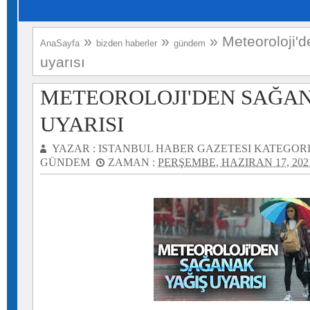
»
»
»
Meteoroloji'
AnaSayfa
bizden haberler
gündem
uyarısı
METEOROLOJI'DEN SAĞAN
UYARISI
YAZAR :
ISTANBUL HABER GAZETESI
KATEGORI
GÜNDEM
ZAMAN :
PERŞEMBE, HAZIRAN 17, 202