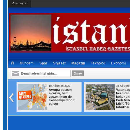
Ana Sayfa
Gündem
Spor
Siyaset
Magazin
Teknoloji
Ekonomi
026
10 Ağustos 2026
10 Ağusto
hilinde
Avrupa'da aşırı
Vatandaşl
İHA
sıcaklar, hem
bezdiren
yaşamı hem de
kokunun 
ekonomiyi tehdit
Parti Mill
ediyor
Lütfü Tü
fabrikası 