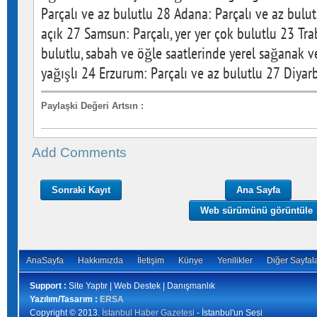
Parçalı ve az bulutlu 28 Adana: Parçalı ve az bulut
açık 27 Samsun: Parçalı, yer yer çok bulutlu 23 Trab
bulutlu, sabah ve öğle saatlerinde yerel sağanak 
yağışlı 24 Erzurum: Parçalı ve az bulutlu 27 Diyarb
Paylaşki Değeri Artsın
:
Add Comments
Sonraki Kayıt
Ana Sayfa
Web sürümünü görüntüle
AnaSayfa
Hakkımızda
İletişim
Künye
Yenilikler
Diğer Sayfal
Support :
Site Yaptır | Web Destek | Danışmanlık
Yazılım/Tasarım :
ERSA
Copyright © 2013.
İstanbul Haber Gazetesi
- İstanbul'un Sesi