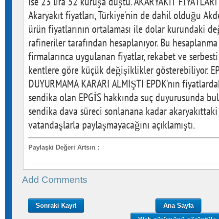
ise 23 lira 52 kuruşa düştü. AKARYAKIT FİYATLA
Akaryakıt fiyatları, Türkiye'nin de dahil olduğu Ak
ürün fiyatlarının ortalaması ile dolar kurundaki de
rafineriler tarafından hesaplanıyor. Bu hesaplanm
firmalarınca uygulanan fiyatlar, rekabet ve serbesti
kentlere göre küçük değişiklikler gösterebiliyor
DUYURMAMA KARARI ALMIŞTI EPDK'nın fiyatlardaki
sendika olan EPGİS hakkında suç duyurusunda bul
sendika dava süreci sonlanana kadar akaryakıttaki 
vatandaşlarla paylaşmayacağını açıklamıştı.
Paylaşki Değeri Artsın
:
Add Comments
Sonraki Kayıt
Ana Sayfa