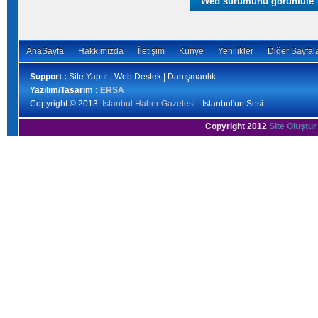
Web sürümünü görüntüle
AnaSayfa
Hakkımızda
İletişim
Künye
Yenilikler
Diğer Sayfal
Support :
Site Yaptır | Web Destek | Danışmanlık
Yazılım/Tasarım :
ERSA
Copyright © 2013.
İstanbul Haber Gazetesi
- İstanbul'un Sesi
Copyright 2012
Site Oluştur