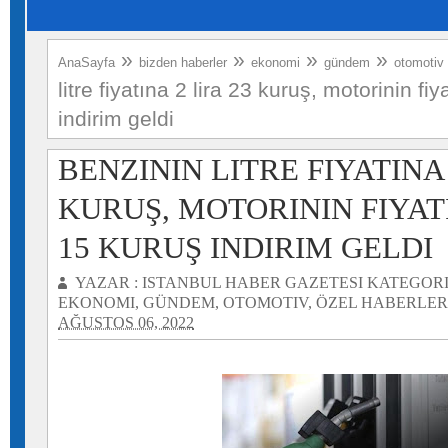
»
»
»
»
AnaSayfa
bizden haberler
ekonomi
gündem
otomotiv
litre fiyatına 2 lira 23 kuruş, motorinin fiy
indirim geldi
BENZININ LITRE FIYATINA 
KURUŞ, MOTORININ FIYATI
15 KURUŞ INDIRIM GELDI
YAZAR :
ISTANBUL HABER GAZETESI
KATEGORI
EKONOMI
,
GÜNDEM
,
OTOMOTIV
,
ÖZEL HABERLER
AĞUSTOS 06, 2022