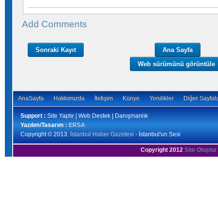
Add Comments
Sonraki Kayıt
Ana Sayfa
Web sürümünü görüntüle
AnaSayfa
Hakkımızda
İletişim
Künye
Yenilikler
Diğer Sayfal
Support :
Site Yaptır | Web Destek | Danışmanlık
Yazılım/Tasarım :
ERSA
Copyright © 2013.
İstanbul Haber Gazetesi
- İstanbul'un Sesi
Copyright 2012
Site Oluştur