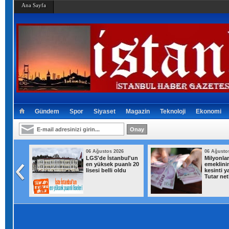
Ana Sayfa
Gündem
Spor
Siyaset
Magazin
Teknoloji
Ekonomi
026
06 Ağustos 2026
06 Ağusto
LGS'de İstanbul'un
Milyonla
sında
en yüksek puanlı 20
emeklini
etleri
lisesi belli oldu
kesinti y
lendi!
Tutar net
r