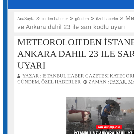
»
»
»
»
Met
AnaSayfa
bizden haberler
gündem
özel haberler
ve Ankara dahil 23 ile sarı kodlu uyarı
METEOROLOJI'DEN İSTAN
ANKARA DAHIL 23 ILE SA
UYARI
YAZAR :
ISTANBUL HABER GAZETESI
KATEGORI
GÜNDEM
,
ÖZEL HABERLER
ZAMAN :
PAZAR, MA