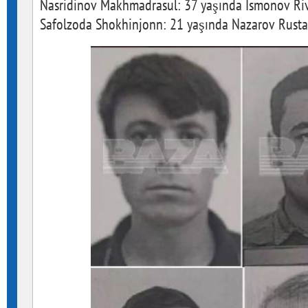
Nasridinov Makhmadrasul: 37 yaşında Ismonov Riv
Safolzoda Shokhinjonn: 21 yaşında Nazarov Rust