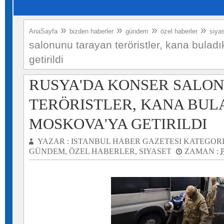
»
»
»
»
AnaSayfa
bizden haberler
gündem
özel haberler
siya
salonunu tarayan teröristler, kana bulad
getirildi
RUSYA'DA KONSER SALO
TERÖRISTLER, KANA BUL
MOSKOVA'YA GETIRILDI
YAZAR :
ISTANBUL HABER GAZETESI
KATEGORI
GÜNDEM
,
ÖZEL HABERLER
,
SIYASET
ZAMAN :