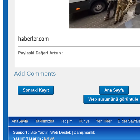
haberler.com
Paylaşki Değeri Artsın
:
Add Comments
Sonraki Kayıt
Ana Sayfa
Web sürümünü görüntüle
AnaSayfa
Hakkımızda
İletişim
Künye
Yenilikler
Diğer Sayfal
Support :
Site Yaptır | Web Destek | Danışmanlık
Yazılım/Tasarım :
ERSA