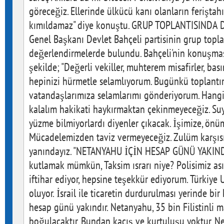
göreceğiz. Ellerinde ülkücü kanı olanların feriştah
kımıldamaz" diye konuştu. GRUP TOPLANTISIND
Genel Başkanı Devlet Bahçeli partisinin grup topl
değerlendirmelerde bulundu. Bahçeli'nin konuşmas
şekilde; "Değerli vekiller, muhterem misafirler, bas
hepinizi hürmetle selamlıyorum. Bugünkü toplantı
vatandaşlarımıza selamlarımı gönderiyorum. Hangi ş
kalalım hakikati haykırmaktan çekinmeyeceğiz. Su
yüzme bilmiyorlardı diyenler çıkacak. İşimize, ön
Mücadelemizden taviz vermeyeceğiz. Zulüm karşıs
yanındayız. "NETANYAHU İÇİN HESAP GÜNÜ YAKINDIR
kutlamak mümkün, Taksim ısrarı niye? Polisimiz asıl
iftihar ediyor, hepsine teşekkür ediyorum. Türkiy
oluyor. İsrail ile ticaretin durdurulması yerinde bir
hesap günü yakındır. Netanyahu, 35 bin Filistinli
boğulacaktır. Bundan kaçış ve kurtuluşu yoktur. N