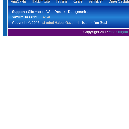
AnaSayfa
Hakkımızda
İletişim
Künye
Yenilikler
Diğer Sayfal
Support :
Site Yaptır | Web Destek | Danışmanlık
Yazılım/Tasarım :
ERSA
Copyright © 2013.
İstanbul Haber Gazetesi
- İstanbul'un Sesi
Copyright 2012
Site Oluştur