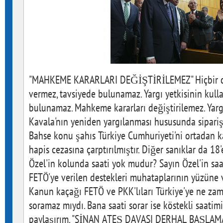
"MAHKEME KARARLARI DEĞİŞTİRİLEMEZ" Hiçbir o
vermez, tavsiyede bulunamaz. Yargı yetkisinin kulla
bulunamaz. Mahkeme kararları değiştirilemez. Yarg
Kavala'nın yeniden yargılanması hususunda sipariş 
Bahse konu şahıs Türkiye Cumhuriyeti'ni ortadan
hapis cezasına çarptırılmıştır. Diğer sanıklar da 18'e
Özel'in kolunda saati yok mudur? Sayın Özel'in sa
FETÖ'ye verilen destekleri muhataplarının yüzüne
Kanun kaçağı FETÖ ve PKK'lıları Türkiye'ye ne zam
soramaz mıydı. Bana saati sorar ise köstekli saatimi
paylaşırım. "SİNAN ATEŞ DAVASI DERHAL BAŞLAMAL