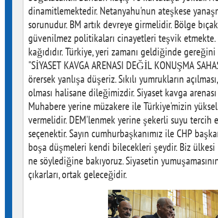
dinamitlemektedir. Netanyahu'nun ateşkese yanaşm
sorunudur. BM artık devreye girmelidir. Bölge bıçak 
güvenilmez politikaları cinayetleri teşvik etmekte.
kağıdıdır. Türkiye, yeri zamanı geldiğinde gereğini
"SİYASET KAVGA ARENASI DEĞİL KONUŞMA SAHASID
örersek yanlışa düşeriz. Sıkılı yumrukların açılm
olması halisane dileğimizdir. Siyaset kavga arenas
Muhabere yerine müzakere ile Türkiye'mizin yüksel
vermelidir. DEM'lenmek yerine şekerli suyu tercih 
seçenektir. Sayın cumhurbaşkanımız ile CHP başka
boşa düşmeleri kendi bilecekleri şeydir. Biz ülkesi 
ne söylediğine bakıyoruz. Siyasetin yumuşamasının 
çıkarları, ortak geleceğidir.