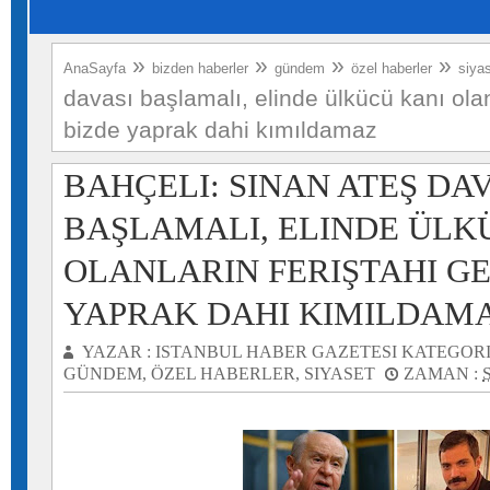
»
»
»
»
AnaSayfa
bizden haberler
gündem
özel haberler
siya
davası başlamalı, elinde ülkücü kanı olan
bizde yaprak dahi kımıldamaz
BAHÇELI: SINAN ATEŞ DAV
BAŞLAMALI, ELINDE ÜLK
OLANLARIN FERIŞTAHI GE
YAPRAK DAHI KIMILDAM
YAZAR :
ISTANBUL HABER GAZETESI
KATEGORI
GÜNDEM
,
ÖZEL HABERLER
,
SIYASET
ZAMAN :