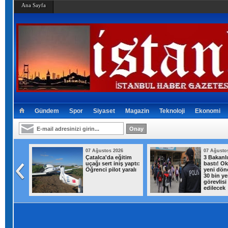
Ana Sayfa
Gündem
Spor
Siyaset
Magazin
Teknoloji
Ekonomi
026
07 Ağustos 2026
07 Ağusto
iş yerine
Çatalca'da eğitim
3 Bakanl
uçağı sert iniş yaptı:
bastı! Ok
 1 kilo
Öğrenci pilot yaralı
yeni dön
ar ele
30 bin ye
görevlisi
edilecek