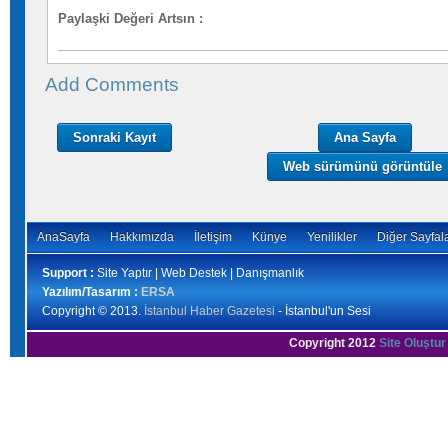
Paylaşki Değeri Artsın
:
Add Comments
Sonraki Kayıt
Ana Sayfa
Web sürümünü görüntüle
AnaSayfa
Hakkımızda
İletişim
Künye
Yenilikler
Diğer Sayfal
Support :
Site Yaptır | Web Destek | Danışmanlık
Yazılım/Tasarım :
ERSA
Copyright © 2013.
İstanbul Haber Gazetesi
- İstanbul'un Sesi
Copyright 2012
Site Oluştur