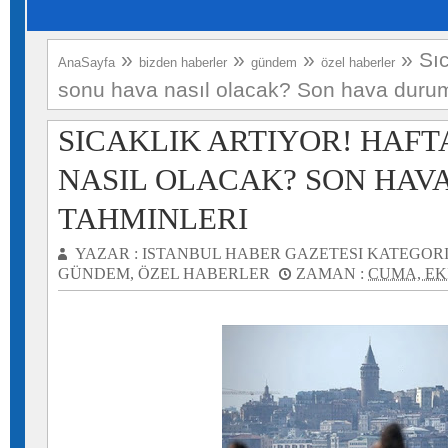
»
»
»
»
Sıc
AnaSayfa
bizden haberler
gündem
özel haberler
sonu hava nasıl olacak? Son hava durum
SICAKLIK ARTIYOR! HAFT
NASIL OLACAK? SON HA
TAHMINLERI
YAZAR :
ISTANBUL HABER GAZETESI
KATEGORI
GÜNDEM
,
ÖZEL HABERLER
ZAMAN :
CUMA, EKI