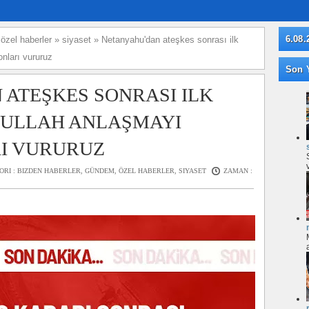
6.08.
»
özel haberler
»
siyaset
»
Netanyahu'dan ateşkes sonrası ilk
nları vururuz
Son Y
ATEŞKES SONRASI ILK
BULLAH ANLAŞMAYI
I VURURUZ
ORI :
BIZDEN HABERLER
,
GÜNDEM
,
ÖZEL HABERLER
,
SIYASET
ZAMAN :