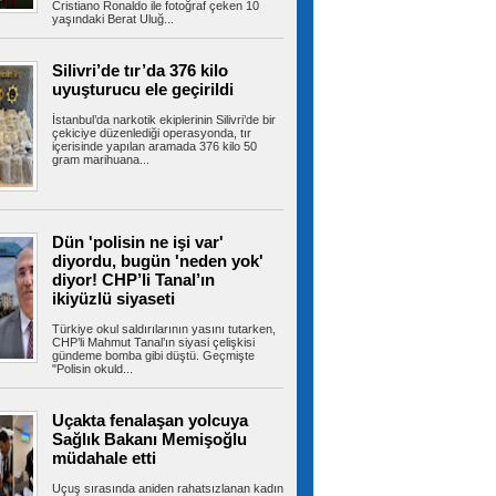
Bayrampaşa Eğitiminde sürpriz
Cristiano Ronaldo ile fotoğraf çeken 10
yaşındaki Berat Uluğ...
değişim! Suat Mamur gitti, Hüseyin Aydın
geldi
İstanbul'daki ilçe milli eğitim müdürleri değişimi
Bayrampaşa'yı da etkiledi....
Silivri’de tır’da 376 kilo
uyuşturucu ele geçirildi
İstanbul’da narkotik ekiplerinin Silivri’de bir
çekiciye düzenlediği operasyonda, tır
içerisinde yapılan aramada 376 kilo 50
CHP Bayrampaşa'da yeni
gram marihuana...
dönem! İlçe Başkanlığına Mersin Balkan
atandı
CHP'nin İstanbul teşkilatında başlattığı yeniden
yapılanma kapsamında...
Dün 'polisin ne işi var'
diyordu, bugün 'neden yok'
diyor! CHP’li Tanal’ın
Arnavutköy’de sosyal konutlar
ikiyüzlü siyaseti
hızla yükseliyor
Arnavutköy’de TOKİ tarafından yapımı
Türkiye okul saldırılarının yasını tutarken,
sürdürülen 36 bin konutluk dev projede...
CHP’li Mahmut Tanal’ın siyasi çelişkisi
gündeme bomba gibi düştü. Geçmişte
"Polisin okuld...
Uçakta fenalaşan yolcuya
Amasyalı genç çiftçi bu yıl
Sağlık Bakanı Memişoğlu
mutluluktan 6 ton patatesi ücretsiz dağıttı
Amasya’nın Suluova ilçesinde geçen yıl tarlada
müdahale etti
kalan ürününün israf olmaması...
Uçuş sırasında aniden rahatsızlanan kadın