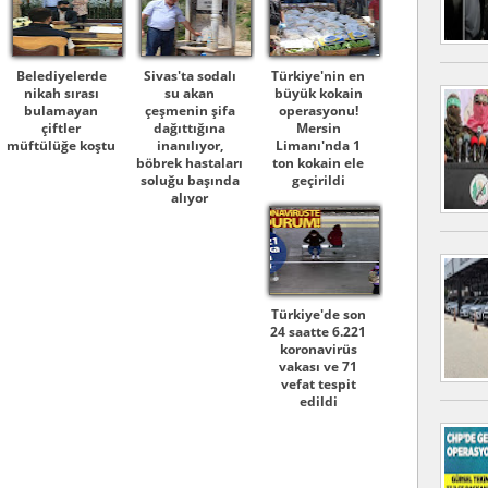
Belediyelerde
Sivas'ta sodalı
Türkiye'nin en
nikah sırası
su akan
büyük kokain
bulamayan
çeşmenin şifa
operasyonu!
çiftler
dağıttığına
Mersin
müftülüğe koştu
inanılıyor,
Limanı'nda 1
böbrek hastaları
ton kokain ele
soluğu başında
geçirildi
alıyor
Türkiye'de son
24 saatte 6.221
koronavirüs
vakası ve 71
vefat tespit
edildi