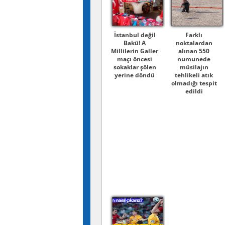
İstanbul değil
Farklı
Bakü! A
noktalardan
Millilerin Galler
alınan 550
maçı öncesi
numunede
sokaklar şölen
müsilajın
yerine döndü
tehlikeli atık
olmadığı tespit
edildi