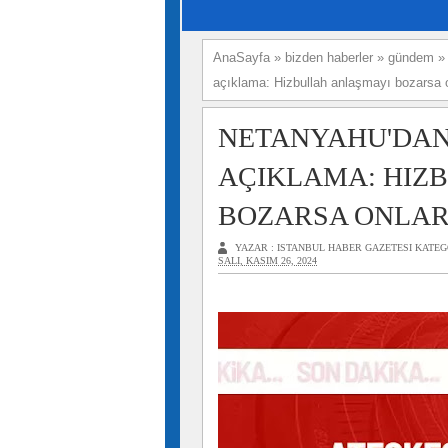
AnaSayfa
»
bizden haberler
»
gündem
açıklama: Hizbullah anlaşmayı bozarsa o
NETANYAHU'DAN 
AÇIKLAMA: HIZ
BOZARSA ONLAR
YAZAR :
ISTANBUL HABER GAZETESI
KATEG
SALI, KASIM 26, 2024