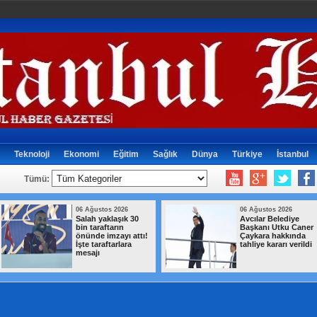
Teknoloji
Ekonomi
Eğitim
Sağlık
Dünya
Türkiye
İstanbul
Tümü:
06 Ağustos 2026
06 Ağustos 2026
Salah yaklaşık 30
Avcılar Belediye
bin taraftarın
Başkanı Utku Caner
önünde imzayı attı!
Çaykara hakkında
İşte taraftarlara
tahliye kararı verildi
mesajı