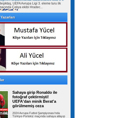
Beşiktaş, UEFA Avrupa Ligi 3. eleme turu ilk
maçında Çekya ekibi Hradec...
Yazarları
Salah yaklaşık 30 bin taraftarın
önünde imzayı attı! İşte taraftarlara mesajı
Trabzonspor yeni transferi Muhammed Salah,
Şenol Güneş Spor Kompleksi'ndeki...
Avcılar Belediye Başkanı Utku
Caner Çaykara hakkında tahliye kararı verildi
Mayıs 2025’te Aziz İhsan Aktaş davası
kapsamında tutuklanan Avcılar Belediye...
ler
Arnavutköy’de üniversite
Sahaya girip Ronaldo ile
adaylarına tercih desteği
Arnavutköy Belediyesi ile ‘Önce Öğrenci’ iş
fotoğraf çektirmişti!
birliğinde düzenlenen 2026...
UEFA'dan minik Berat'a
görülmemiş ceza
2024 Avrupa Futbol Şampiyonası'nda
Türkiye-Portekiz maçında sahaya atlayıp