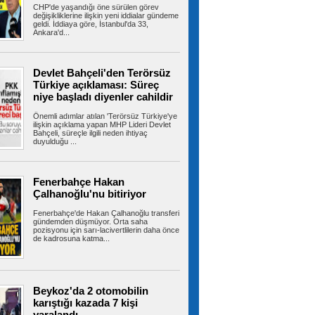
CHP'de yaşandığı öne sürülen görev
değişikliklerine ilişkin yeni iddialar gündeme
geldi. İddiaya göre, İstanbul'da 33,
Ankara'd...
Aziz Yıldırım'a bulaşmanın bedeli
ağır oldu
Fenerbahçe Başkanı Aziz Yıldırım'ın şikayeti
üzerine başlatılan soruşturmada...
Devlet Bahçeli'den Terörsüz
Türkiye açıklaması: Süreç
niye başladı diyenler cahildir
Önemli adımlar atılan 'Terörsüz Türkiye'ye
Cumhurbaşkanı Erdoğan,
ilişkin açıklama yapan MHP Lideri Devlet
Bahçeli ile görüştü! Masada tek konu vardı
Bahçeli, süreçle ilgili neden ihtiyaç
duyulduğu ...
Cumhurbaşkanlığı Külliyesi bugün kritik bir
zirveye ev sahipliği yapıyor....
Fenerbahçe Hakan
Çalhanoğlu'nu bitiriyor
Türkiye dahil 8 ülkeden İsrail'e
Fenerbahçe'de Hakan Çalhanoğlu transferi
karşı ortak bildiri: Açık ihlaldir, kabul edilemez
gündemden düşmüyor. Orta saha
Türkiye'nin de aralarında yer aldığı 8 ülke,
pozisyonu için sarı-lacivertlilerin daha önce
İsrail'in Gazze'deki hastaneleri,...
de kadrosuna katma...
Kartal Belediyesi’nden can
Beykoz'da 2 otomobilin
dostlar için dev yatırım
karıştığı kazada 7 kişi
Kartal Belediyesi, kent yaşamı ile can dostların
yaralandı