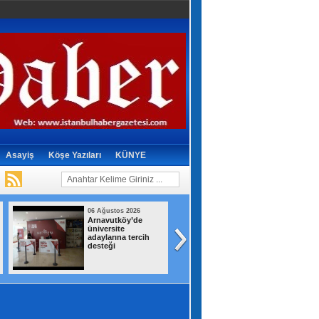
Asayiş
Köşe Yazıları
KÜNYE
06 Ağustos 2026
06 Ağustos 2026
Arnavutköy’de
Bayrampaşa
üniversite
Eğitiminde sürpri
adaylarına tercih
değişim! Suat
desteği
Mamur gitti,
Hüseyin Aydın ge