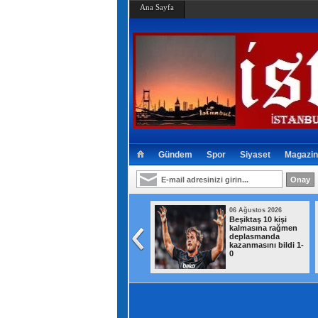
Ana Sayfa
Gündem
Spor
Siyaset
Magazin
06 Ağustos 2026
06 Ağustos 2026
MGK toplantısı
Beşiktaş 10 kişi
sonrası 8 maddelik
kalmasına rağmen
açıklama
deplasmanda
kazanmasını bildi 1-
0