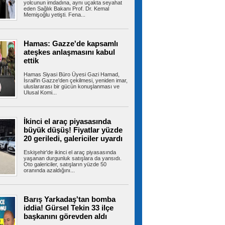
yolcunun imdadına, aynı uçakta seyahat
eden Sağlık Bakanı Prof. Dr. Kemal
Memişoğlu yetişti. Fena...
Heybeliada Deniz Harp
Okulu’ndaki yangına müdahale sürüyor
Heybeliada Deniz Harp Okulu’nun çatısında
Hamas: Gazze'de kapsamlı
restorasyon çalışmaları esnasında...
ateşkes anlaşmasını kabul
ettik
Hamas Siyasi Büro Üyesi Gazi Hamad,
İsrail'in Gazze'den çekilmesi, yeniden imar,
Akın: Komşularımız için
uluslararası bir gücün konuşlanması ve
Bayrampaşa’nın her köşesine dokunuyoruz
Ulusal Komi...
Bayrampaşa Belediye Başkan Vekili İbrahim
Akın, yenileme çalışmalarının tüm...
İkinci el araç piyasasında
büyük düşüş! Fiyatlar yüzde
20 geriledi, galericiler uyardı
Kaldırımlar işgalden arındırılıyor
Bayrampaşa Belediyesi zabıta ekipleri, kamusal
Eskişehir'de ikinci el araç piyasasında
alanların düzenli ve güvenli...
yaşanan durgunluk satışlara da yansıdı.
Oto galericiler, satışların yüzde 50
oranında azaldığını...
Trabzonspor resmen açıkladı!
Barış Yarkadaş'tan bomba
İşte Mohamed Salah'ın kazanacağı para
iddia! Gürsel Tekin 33 ilçe
Trabzonspor, Mohamed Salah transferini
başkanını görevden aldı
resmen açıkladı. Bordo-mavili kulüp,...