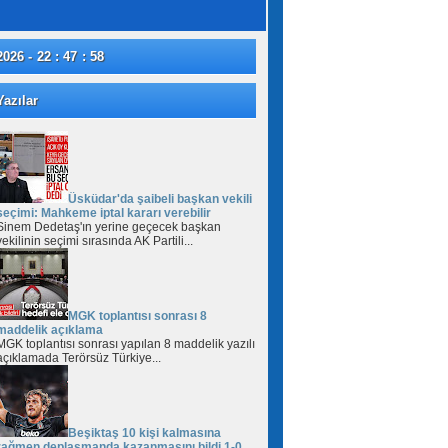
2026 - 22 : 47 : 58
azılar
Üsküdar'da şaibeli başkan vekili
seçimi: Mahkeme iptal kararı verebilir
Sinem Dedetaş'ın yerine geçecek başkan
vekilinin seçimi sırasında AK Partili...
MGK toplantısı sonrası 8
maddelik açıklama
MGK toplantısı sonrası yapılan 8 maddelik yazılı
açıklamada Terörsüz Türkiye...
Beşiktaş 10 kişi kalmasına
rağmen deplasmanda kazanmasını bildi 1-0