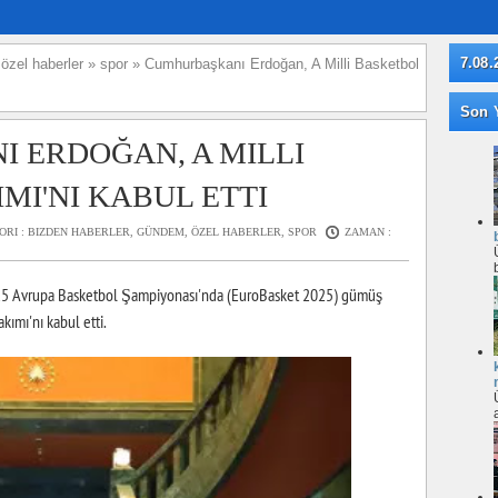
7.08.
»
özel haberler
»
spor
»
Cumhurbaşkanı Erdoğan, A Milli Basketbol
Son Y
 ERDOĞAN, A MILLI
MI'NI KABUL ETTI
ORI :
BIZDEN HABERLER
,
GÜNDEM
,
ÖZEL HABERLER
,
SPOR
ZAMAN :
25 Avrupa Basketbol Şampiyonası'nda (EuroBasket 2025) gümüş
ımı'nı kabul etti.