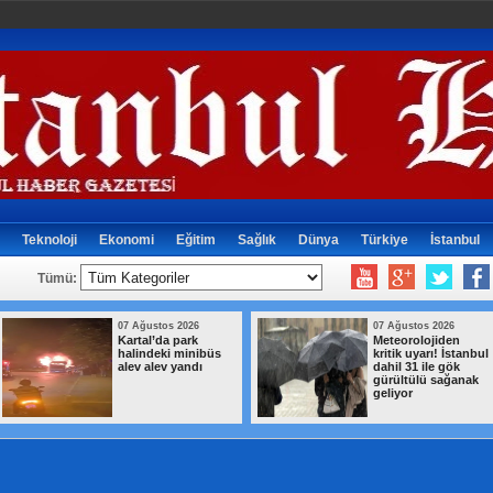
Teknoloji
Ekonomi
Eğitim
Sağlık
Dünya
Türkiye
İstanbul
Tümü:
07 Ağustos 2026
07 Ağustos 2026
Meteorolojiden
Bahçelievler’de
kritik uyarı! İstanbul
çocuğa bisiklet
dahil 31 ile gök
dağıtım töreni
gürültülü sağanak
geliyor