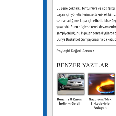
Bu sene çok farklı bir turnuva ve çok farklı
başarı için yöneticilerimize, teknik ekibi
uzanamadığımız kupa için elbette biraz üzg
yakaladık. Bunu güçlendirerek devam ettirm
şampiyonluğunu inşallah sonraki yıllarda
Dünya Basketbol Şampiyonası’na da katılıp
Paylaşki Değeri Artsın
:
BENZER YAZILAR
Benzine 8 Kuruş
Gazprom: Türk
İndirim Geldi
Şirketleriyle
Anlaştık