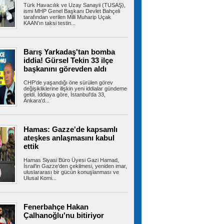
Türk Havacılık ve Uzay Sanayii (TUSAŞ),
Mayıs 2025’te Aziz İhsan Aktaş davası
ismi MHP Genel Başkanı Devlet Bahçeli
kapsamında tutuklanan Avcılar Belediye...
tarafından verilen Milli Muharip Uçak
KAAN'ın taksi testin...
Arnavutköy’de üniversite
Barış Yarkadaş'tan bomba
adaylarına tercih desteği
iddia! Gürsel Tekin 33 ilçe
Arnavutköy Belediyesi ile ‘Önce Öğrenci’ iş
başkanını görevden aldı
birliğinde düzenlenen 2026...
CHP'de yaşandığı öne sürülen görev
değişikliklerine ilişkin yeni iddialar gündeme
geldi. İddiaya göre, İstanbul'da 33,
Ankara'd...
Bayrampaşa Eğitiminde sürpriz
değişim! Suat Mamur gitti, Hüseyin Aydın
geldi
Hamas: Gazze'de kapsamlı
İstanbul'daki ilçe milli eğitim müdürleri değişimi
Bayrampaşa'yı da etkiledi....
ateşkes anlaşmasını kabul
ettik
Hamas Siyasi Büro Üyesi Gazi Hamad,
İsrail'in Gazze'den çekilmesi, yeniden imar,
uluslararası bir gücün konuşlanması ve
CHP Bayrampaşa'da yeni
Ulusal Komi...
dönem! İlçe Başkanlığına Mersin Balkan
atandı
CHP'nin İstanbul teşkilatında başlattığı yeniden
yapılanma kapsamında...
Fenerbahçe Hakan
Çalhanoğlu'nu bitiriyor