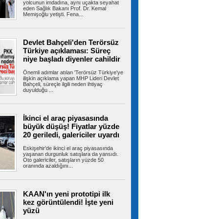
vekilinin seçimi sırasında AK Partili...
yolcunun imdadına, aynı uçakta seyahat
eden Sağlık Bakanı Prof. Dr. Kemal
Memişoğlu yetişti. Fena...
MGK toplantısı sonrası 8
Devlet Bahçeli'den Terörsüz
maddelik açıklama
Türkiye açıklaması: Süreç
MGK toplantısı sonrası yapılan 8 maddelik yazılı
niye başladı diyenler cahildir
açıklamada Terörsüz Türkiye...
Önemli adımlar atılan 'Terörsüz Türkiye'ye
ilişkin açıklama yapan MHP Lideri Devlet
Bahçeli, süreçle ilgili neden ihtiyaç
duyulduğu ...
Beşiktaş 10 kişi kalmasına
rağmen deplasmanda kazanmasını bildi 1-0
Beşiktaş, UEFA Avrupa Ligi 3. eleme turu ilk
maçında Çekya ekibi Hradec...
İkinci el araç piyasasında
büyük düşüş! Fiyatlar yüzde
20 geriledi, galericiler uyardı
Eskişehir'de ikinci el araç piyasasında
Salah yaklaşık 30 bin taraftarın
yaşanan durgunluk satışlara da yansıdı.
Oto galericiler, satışların yüzde 50
önünde imzayı attı! İşte taraftarlara mesajı
oranında azaldığını...
Trabzonspor yeni transferi Muhammed Salah,
Şenol Güneş Spor Kompleksi'ndeki...
KAAN'ın yeni prototipi ilk
kez görüntülendi! İşte yeni
yüzü
Avcılar Belediye Başkanı Utku
Caner Çaykara hakkında tahliye kararı verildi