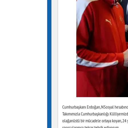
Cumhurbaşkanı Erdoğan, NSosyal hesabından
Takımımızla Cumhurbaşkanlığı Külliyemizd
olağanüstü bir mücadele ortaya koyan, 24 y
sporcularımızı tekrar tebrik ediyorum.