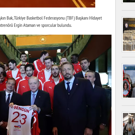
kın Bak, Türkiye Basketbol Federasyonu (TBF) Başkanı Hidayet
Antrenörü Ergin Ataman ve sporcular bulundu.