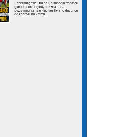
Fenerbahçe'de Hakan Çalhanoğlu transferi
gündemden düşmüyor. Orta saha
Arnavutköy’de sosyal konutlar
pozisyonu için sarı-lacivertlilerin daha önce
hızla yükseliyor
de kadrosuna katma...
Arnavutköy’de TOKİ tarafından yapımı
sürdürülen 36 bin konutluk dev projede...
Amasyalı genç çiftçi bu yıl
mutluluktan 6 ton patatesi ücretsiz dağıttı
Amasya’nın Suluova ilçesinde geçen yıl tarlada
kalan ürününün israf olmaması...
Heybeliada Deniz Harp
Okulu’ndaki yangına müdahale sürüyor
Heybeliada Deniz Harp Okulu’nun çatısında
restorasyon çalışmaları esnasında...
Akın: Komşularımız için
Bayrampaşa’nın her köşesine dokunuyoruz
Bayrampaşa Belediye Başkan Vekili İbrahim
Akın, yenileme çalışmalarının tüm...