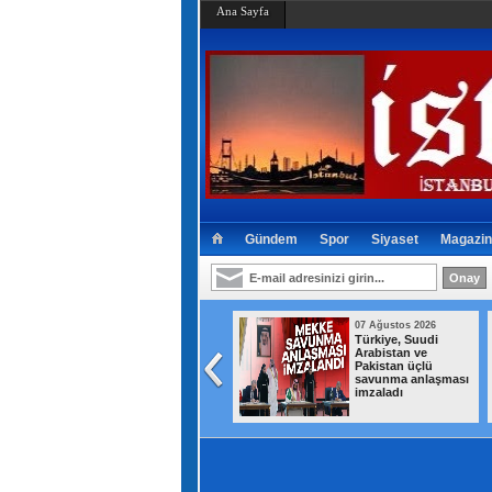
Ana Sayfa
Gündem
Spor
Siyaset
Magazin
07 Ağustos 2026
07 Ağustos 2026
Türkiye, Suudi
Kartal’da park
Arabistan ve
halindeki minibüs
Pakistan üçlü
alev alev yandı
savunma anlaşması
imzaladı