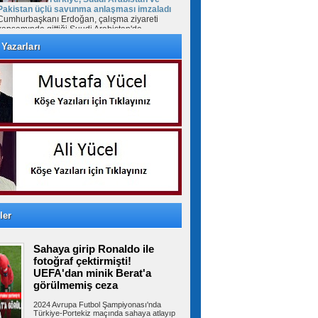
Pakistan üçlü savunma anlaşması imzaladı
Cumhurbaşkanı Erdoğan, çalışma ziyareti
kapsamında gittiği Suudi Arabistan'da...
Yazarları
Kartal’da park halindeki minibüs
alev alev yandı
KARTAL’da park halindeki minibüste henüz
bilinmeyen bir nedenle yangın çıktı....
Meteorolojiden kritik uyarı!
İstanbul dahil 31 ile gök gürültülü sağanak
geliyor
Meteoroloji Genel Müdürlüğünden alınan son
değerlendirmelere göre, yurt...
ler
Sahaya girip Ronaldo ile
Bahçelievler’de 100 çocuğa
fotoğraf çektirmişti!
bisiklet dağıtım töreni
UEFA'dan minik Berat'a
Bahçelievler Belediyesince çocukları sağlıklı
görülmemiş ceza
yaşama teşvik etmek amacıyla...
2024 Avrupa Futbol Şampiyonası'nda
Türkiye-Portekiz maçında sahaya atlayıp