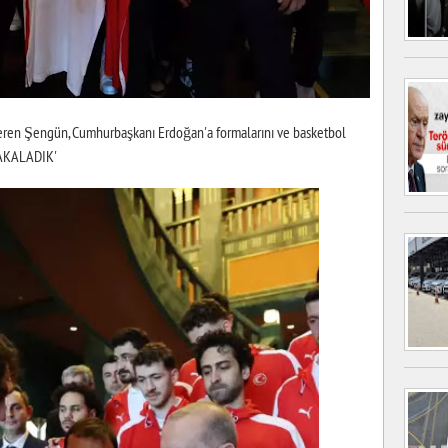
eren Şengün, Cumhurbaşkanı Erdoğan'a formalarını ve basketbol
YAKALADIK'