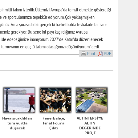
 bir milli takım izledik. Ülkemizi Avrupa’da temsil etmekte gösterdiği
mize ve sporcularımıza teşekkür ediyorum. Çok yaklaşmışken
ünüz. Ama şurası da bir gerçek ki basketbolda fevkalade bir ivme
emiz gerekiyor. Bu sene kıl payı kaçırdığımız Avrupa
 elde edeceğimize inanıyorum. 2027’de Katar’da düzenlenecek
 turnuvanın en güçlü takımı olacağımızı düşünüyorum" dedi.
Print
PDF
Hava sıcaklıkları
Fenerbahçe,
ALTINTEPSİ’YE
tüm yurtta
Final Four'a
ALTIN
düşecek
Çıktı
DEĞERİNDE
PROJE