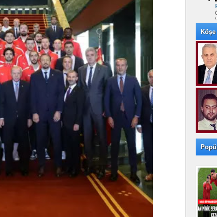
Köşe 
Popü