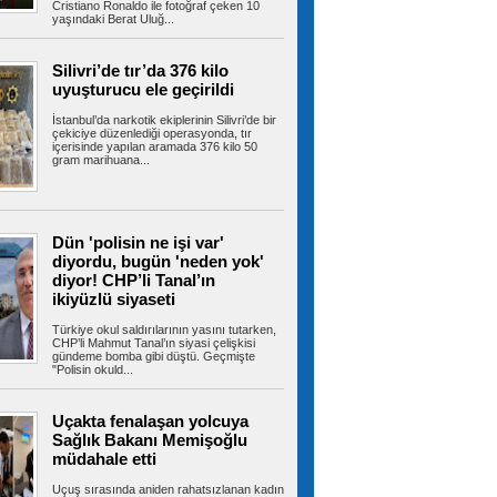
Cristiano Ronaldo ile fotoğraf çeken 10
yaşındaki Berat Uluğ...
Bağcılar’da iş yerine uyuşturucu
operasyonu: 1 kilo 740 gram esrar ele
geçirildi
Silivri’de tır’da 376 kilo
İstanbul Bağcılar’da uyuşturucu madde ticareti
uyuşturucu ele geçirildi
yapıldığı belirlenen bir iş...
İstanbul’da narkotik ekiplerinin Silivri’de bir
çekiciye düzenlediği operasyonda, tır
içerisinde yapılan aramada 376 kilo 50
gram marihuana...
Çatalca'da eğitim uçağı sert iniş
yaptı: Öğrenci pilot yaralı
Çatalca Hazarfen Havalimanı'nda eğitim uçuşu
sırasında sert iniş yapan uçakta...
Dün 'polisin ne işi var'
diyordu, bugün 'neden yok'
diyor! CHP’li Tanal’ın
ikiyüzlü siyaseti
3 Bakanlık düğmeye bastı!
Okullarda yeni dönem: 81 ilde 30 bin yeni
Türkiye okul saldırılarının yasını tutarken,
güvenlik görevlisi istihdam edilecek
CHP’li Mahmut Tanal’ın siyasi çelişkisi
gündeme bomba gibi düştü. Geçmişte
Yeni eğitim yılında okul güvenliğinin
"Polisin okuld...
sağlanması için İçişleri Bakanlığı, Milli...
Uçakta fenalaşan yolcuya
Sağlık Bakanı Memişoğlu
Üsküdar'da şaibeli başkan vekili
müdahale etti
seçimi: Mahkeme iptal kararı verebilir
Sinem Dedetaş'ın yerine geçecek başkan
Uçuş sırasında aniden rahatsızlanan kadın