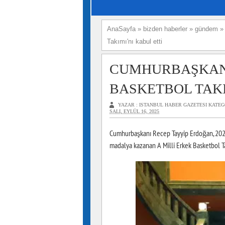
AnaSayfa
»
bizden haberler
»
gündem
Takımı'nı kabul etti
CUMHURBAŞKANI
BASKETBOL TAKI
YAZAR :
ISTANBUL HABER GAZETESI
KATEG
SALI, EYLÜL 16, 2025
Cumhurbaşkanı Recep Tayyip Erdoğan, 20
madalya kazanan A Milli Erkek Basketbol Tak