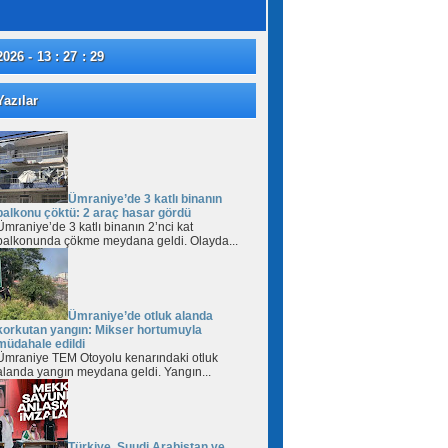
2026 - 13 : 27 : 31
azılar
Ümraniye’de 3 katlı binanın
balkonu çöktü: 2 araç hasar gördü
Ümraniye’de 3 katlı binanın 2’nci kat
balkonunda çökme meydana geldi. Olayda...
Ümraniye’de otluk alanda
korkutan yangın: Mikser hortumuyla
müdahale edildi
Ümraniye TEM Otoyolu kenarındaki otluk
alanda yangın meydana geldi. Yangın...
Türkiye, Suudi Arabistan ve